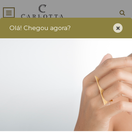
×
Olá! Chegou agora?
0
INÍCIO
PRODUTOS
CARRINHO
Joias Artesanais - Para usar Sempre e Para Sempre
Início
-
PULSEIRAS
-
Pulseira Square Matchá
ESGOTADO