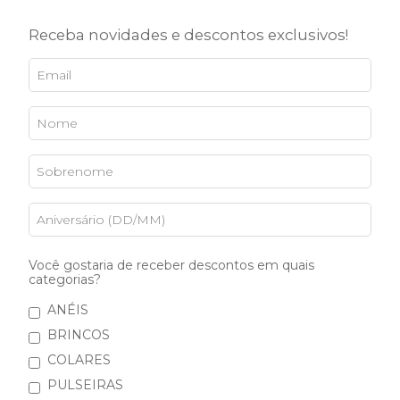
Receba novidades e descontos exclusivos!
Pulseira Square Matchá
R$485,00
5
x de
R$97,00
sem juros
5% de desconto
pagando com Boleto
Você gostaria de receber descontos em quais
VER MEIOS DE PAGAMENTO
categorias?
ANÉIS
BRINCOS
COLARES
COMPARTILHAR
PULSEIRAS