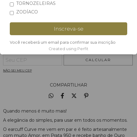
TORNOZELEIRAS
QUANTIDADE
ZODÍACO
Inscreva-se
Você receberá um email para confirmar sua inscrição
Created using Perfit
Meios de envio
Entregas para o CEP:
ALTERAR CEP
CALCULAR
NÃO SEI MEU CEP
COMPARTILHAR
Quando menos é muito mais!
A elegância do simples, para usar em todos os momentos.
O earcuff Curve me vem em par e é feito artesanalmente
com muito Amor, em Prata 950 e recebe banho de Ouro