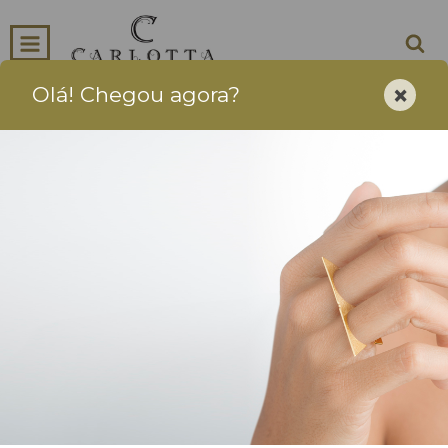
×
Olá! Chegou agora?
0
INÍCIO
PRODUTOS
CARRINHO
Joias Artesanais - Para usar Sempre e Para Sempre
Início
-
BRINCOS
-
Earcuff Curveme