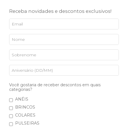
Receba novidades e descontos exclusivos!
Earcuff Curveme
R$451,00
5
x de
R$90,20
sem juros
5% de desconto
pagando com Boleto
Você gostaria de receber descontos em quais
VER MEIOS DE PAGAMENTO
categorias?
ANÉIS
Banhos:
BRINCOS
Ouro Amarelo 18k
COLARES
PULSEIRAS