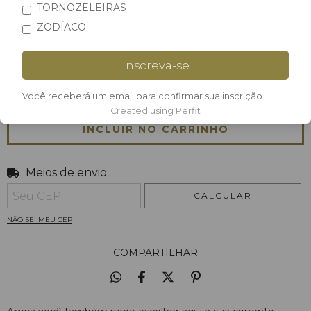
Tamanhos:
TORNOZELEIRAS
45 cm
ZODÍACO
Inscreva-se
QUANTIDADE
Você receberá um email para confirmar sua inscrição
Created using Perfit
Meios de envio
Entregas para o CEP:
ALTERAR CEP
CALCULAR
NÃO SEI MEU CEP
COMPARTILHAR