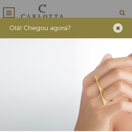
×
Olá! Chegou agora?
0
INÍCIO
PRODUTOS
CARRINHO
Joias Artesanais - Para usar Sempre e Para Sempre
Início
-
CORRENTES
-
Corrente VENEZIANA