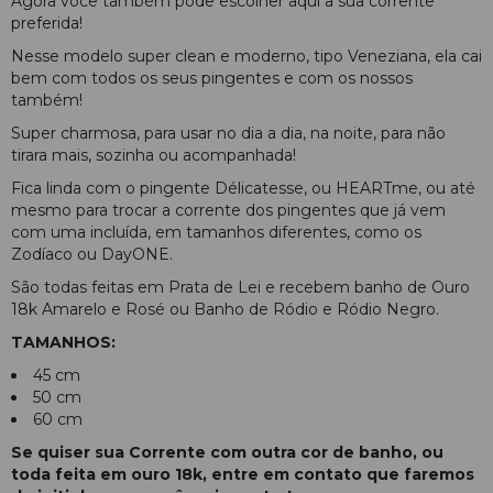
Agora você também pode escolher aqui a sua corrente
preferida!
Nesse modelo super clean e moderno, tipo Veneziana, ela cai
bem com todos os seus pingentes e com os nossos
também!
Super charmosa, para usar no dia a dia, na noite, para não
tirara mais, sozinha ou acompanhada!
Fica linda com o pingente Délicatesse, ou HEARTme, ou até
mesmo para trocar a corrente dos pingentes que já vem
com uma incluída, em tamanhos diferentes, como os
Zodíaco ou DayONE.
São todas feitas em Prata de Lei e recebem banho de Ouro
18k Amarelo e Rosé ou Banho de Ródio e Ródio Negro.
TAMANHOS:
45 cm
50 cm
60 cm
Se quiser sua Corrente com outra cor de banho, ou
toda feita em ouro 18k, entre em contato que faremos