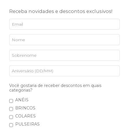
Receba novidades e descontos exclusivos!
Corrente VENEZIANA
R$260,00
5
x de
R$52,00
sem juros
5% de desconto
pagando com Boleto
Você gostaria de receber descontos em quais
VER MEIOS DE PAGAMENTO
categorias?
ANÉIS
Banhos:
BRINCOS
Ouro Amarelo 18k
COLARES
PULSEIRAS